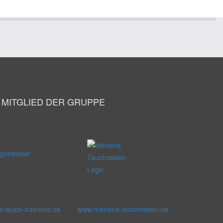
T MITGLIED DER GRUPPE
.tauch-traeume.de
www.mertens-tauchreisen.de