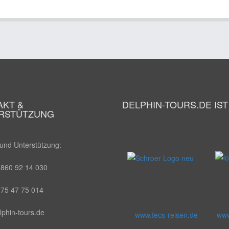
AKT &
DELPHIN-TOURS.DE IS
RSTÜTZUNG
und Unterstützung:
8860 92 14 030
175 47 75 014
phin-tours.de
www.tecs-reisen.de
www