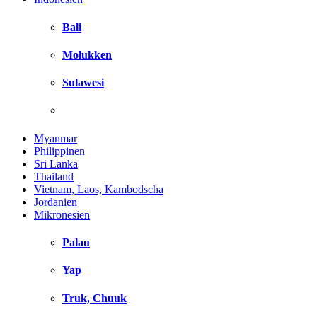
Bali
Molukken
Sulawesi
Myanmar
Philippinen
Sri Lanka
Thailand
Vietnam, Laos, Kambodscha
Jordanien
Mikronesien
Palau
Yap
Truk, Chuuk