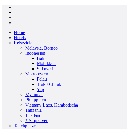
Home
Hotels
Reiseziele
Malaysia, Borneo
Indonesien
Bali
Molukken
Sulawesi
Mikronesien
Palau
Truk / Chuuk
Yap
Myanmar
Philippinen
Vietnam, Laos, Kambodscha
Tanzania
Thailand
* Stop Over
Tauchplätze