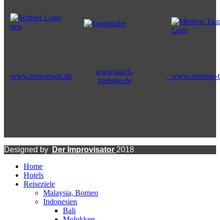
www.tauch-
www.tecs-reisen.de
www.mertens-ta
traeume.de
Designed by
Der Improvisator
2018
Home
Hotels
Reiseziele
Malaysia, Borneo
Indonesien
Bali
Molukken