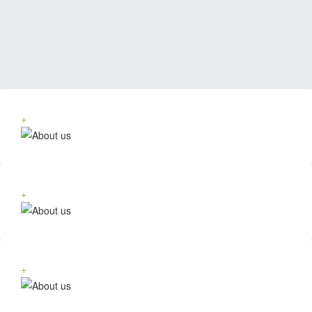
+
+
+